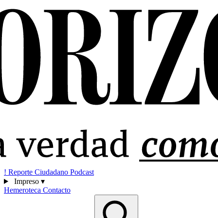
!
Reporte Ciudadano
Podcast
Impreso
▾
Hemeroteca
Contacto